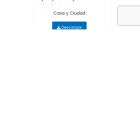
Casa y Ciudad
Descargar
Elecciones 2012 y el
futuro de la ciudad.
Una visión...
Casa y Ciudad
Descargar