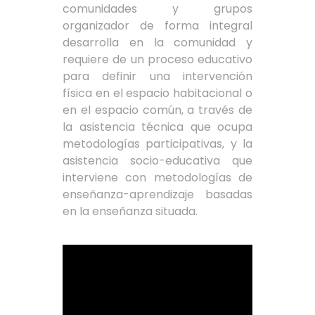
comunidades y grupos
organizador de forma integral
desarrolla en la comunidad y
requiere de un proceso educativo
para definir una intervención
física en el espacio habitacional o
en el espacio común, a través de
la asistencia técnica que ocupa
metodologías participativas, y la
asistencia socio-educativa que
interviene con metodologías de
enseñanza-aprendizaje basadas
en la enseñanza situada.