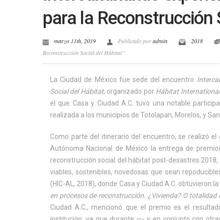
para la Reconstrucción 
marzo 11th, 2019
Publicado por
admin
2018
Reconstrucción Social del Hábitat”
La Ciudad de México fue sede del encuentro
Interca
Social del Hábitat
, organizado por
Hábitat International
el que Casa y Ciudad A.C. tuvo una notable particip
realizada a los municipios de Totolapan, Morelos, y Sa
Como parte del itinerario del encuentro, se realizó e
Autónoma Nacional de México la entrega de premios
reconstrucción social del hábitat post-desastres 2018, c
viables, sostenibles, novedosas que sean repoducible
(HIC-AL, 2018), donde Casa y Ciudad A.C. obtuvieron l
en procesos de reconstrucción. ¿Vivienda? O totalidad 
Ciudad A.C., mencionó que el premio es el resultado
institución, ya que durante —- y en conjunto con otra