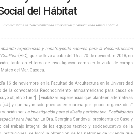
Social del Hábitat
0 comentarios en “Intercambiando experiencias y construyendo saberes para la
mbiando experiencias y construyendo saberes para la Reconstrucción
 Coalition
(HIC), que se llevó a cabo del 15 al 20 de noviembre 2018; en
ación, tanto en el tema de investigación como en la visita de campo
n Mateo del Mar, Oaxaca.
l día 16 de noviembre en la Facultad de Arquitectura en la Universidad
 de la convocatoria Reconocimiento latinoamericano para casos de
uyo objetivo fue “[…] visibilizar experiencias que planteen alternativas
s [
sic
] y que hayan sido puestas en marcha por grupos organizados.”
a mención por
La investigación para el diseño participativo. Posibilidades
espacial para habitar.
La Dra. Georgina Sandoval, presidenta de Casa y
 del trabajo integral de los equipos técnico y socioeducativo de la
s instituciones, se logró la obtención de los patrones de vivienda que