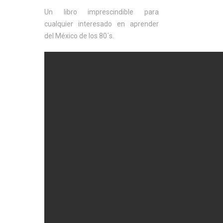
Un libro imprescindible para
cualquier interesado en aprender
del México de los 80´s.