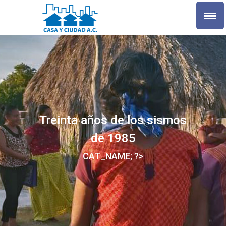
Treinta años de los sismos
de 1985
CAT_NAME; ?>