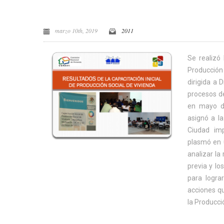
marzo 10th, 2019
2011
Se realizó 
Producción
dirigida a 
procesos de
en mayo de
asignó a l
Ciudad im
plasmó en u
analizar la
previa y lo
para lograr
acciones qu
la Producci