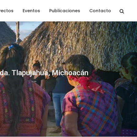
yectos
Eventos
Publicaciones
Contacto
enda. Tlapujahua, Michoacán