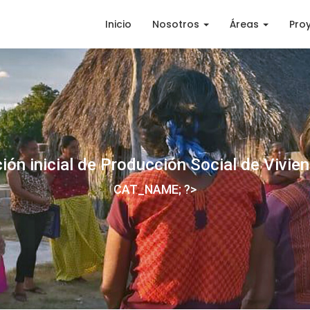
Inicio
Nosotros
Áreas
Pro
ión inicial de Producción Social de Vivi
CAT_NAME; ?>