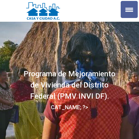
Programa de Mejoramiento
de Vivienda del Distrito
Federal (PMV INVI DF).
CAT_NAME; ?>