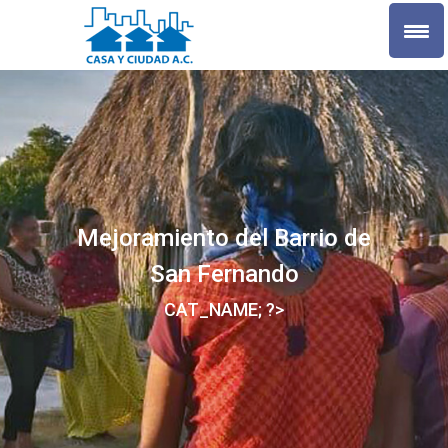
Mejoramiento del Barrio de
San Fernando
CAT_NAME; ?>